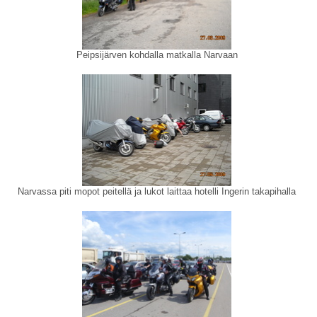
Peipsijärven kohdalla matkalla Narvaan
Narvassa piti mopot peitellä ja lukot laittaa hotelli Ingerin takapihalla