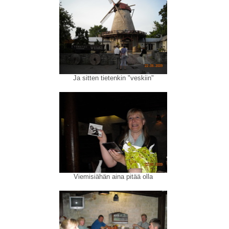
Ja sitten tietenkin "veskiin"
Viemisiähän aina pitää olla